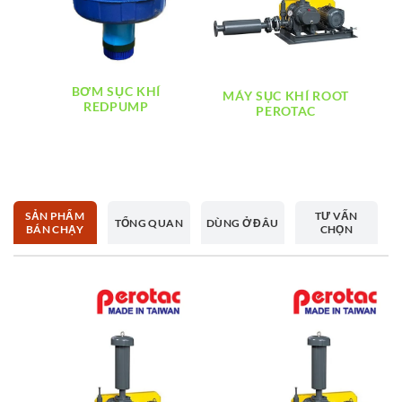
BƠM SỤC KHÍ
MÁY SỤC KHÍ ROOT
M
REDPUMP
PEROTAC
SẢN PHẨM
TƯ VẤN
TỔNG QUAN
DÙNG Ở ĐÂU
BÁN CHẠY
CHỌN