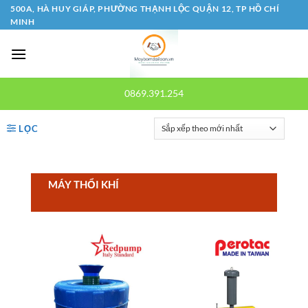
Bỏ
500A, HÀ HUY GIÁP, PHƯỜNG THẠNH LỘC QUẬN 12, TP HỒ CHÍ
MINH
qua
nội
dung
0869.391.254
LỌC
MÁY THỔI KHÍ