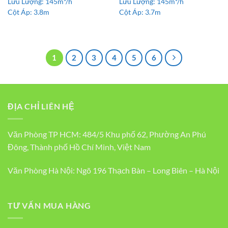
Lưu Lượng:
145m³/h
Lưu Lượng:
145m³/h
Cột Áp:
3.8m
Cột Áp:
3.7m
1
2
3
4
5
6
ĐỊA CHỈ LIÊN HỆ
Văn Phòng TP HCM: 484/5 Khu phố 62, Phường An Phú
Đông, Thành phố Hồ Chí Minh, Việt Nam
Văn Phòng Hà Nội: Ngõ 196 Thạch Bàn – Long Biên – Hà Nội
TƯ VẤN MUA HÀNG