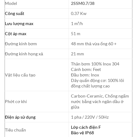
Model
2SSM0.7/38
Công suất
0.37 Kw
Lưu lượng max
1 m³/h
Cột áp max
51 m
Đường kính bơm
48 mm thả vừa ống 60 +
Đường kính họng xả
21 mm
Thân bơm 100% Inox 304
Cánh bơm: Feet
Vật liệu cấu tạo
Đầu bơm: Inox
Dây quấn động cơ: 100% lõi
đồng chất lượng cao
Carbon-Ceramic, Chống ngấm
Phớt cơ khí
nước bằng vách ngăn dầu ở
giữa
Điện áp sử dụng
1 pha / 220V / 50Hz
Lớp cách điện F
Tiêu chuẩn
Bảo vệ IP68