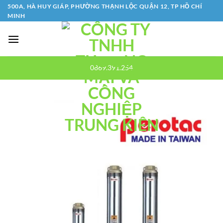
Bỏ
500A, HÀ HUY GIÁP, PHƯỜNG THẠNH LỘC QUẬN 12, TP HỒ CHÍ
MINH
qua
nội
dung
0869.391.254