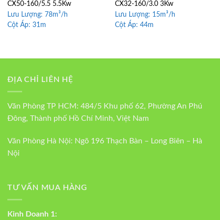
CX50-160/5.5 5.5Kw
CX32-160/3.0 3Kw
Lưu Lượng:
78m³/h
Lưu Lượng:
15m³/h
Cột Áp:
31m
Cột Áp:
44m
ĐỊA CHỈ LIÊN HỆ
Văn Phòng TP HCM: 484/5 Khu phố 62, Phường An Phú
Đông, Thành phố Hồ Chí Minh, Việt Nam
Văn Phòng Hà Nội: Ngõ 196 Thạch Bàn – Long Biên – Hà
Nội
TƯ VẤN MUA HÀNG
Kinh Doanh 1: