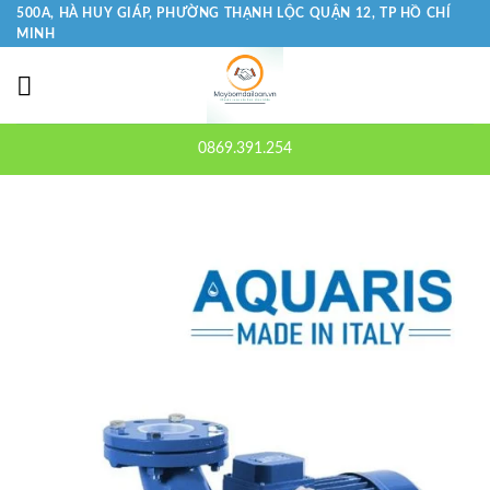
Bỏ
500A, HÀ HUY GIÁP, PHƯỜNG THẠNH LỘC QUẬN 12, TP HỒ CHÍ
MINH
qua
nội
dung
0869.391.254