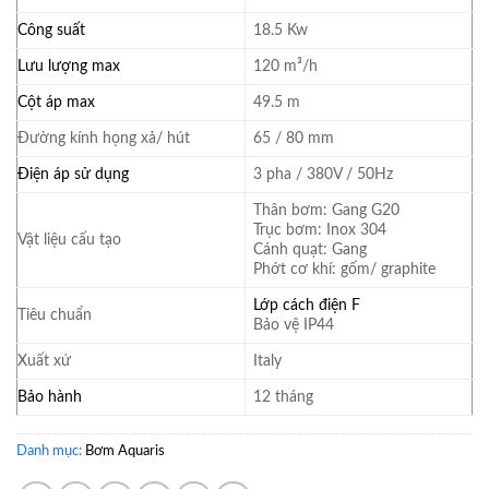
Công suất
18.5 Kw
Lưu lượng max
120 m³/h
Cột áp max
49.5 m
Đường kính họng xả/ hút
65 / 80 mm
Điện áp sử dụng
3 pha / 380V / 50Hz
Thân bơm: Gang G20
Trục bơm: Inox 304
Vật liệu cấu tạo
Cánh quạt: Gang
Phớt cơ khí: gốm/ graphite
Lớp cách điện F
Tiêu chuẩn
Bảo vệ IP44
Xuất xứ
Italy
Bảo hành
12 tháng
Danh mục:
Bơm Aquaris