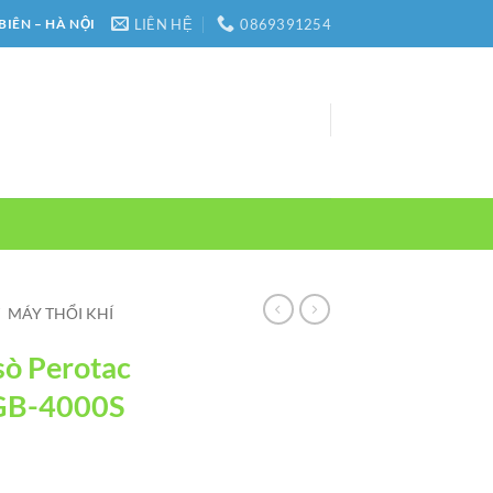
LIÊN HỆ
0869391254
BIÊN – HÀ NỘI
/
MÁY THỔI KHÍ
sò Perotac
 GB-4000S