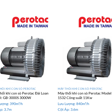
HỔI KHÍ CON SÒ PEROTAC
MÁY THỔI KHÍ CON SÒ PEROTAC
hổi khí con sò Perotac Đài Loan
Máy thổi khí con sò Perotac Model
l: GB-3000S 3000W
1532 Công suất 11Kw
Lượng:
390m³/h
Lưu Lượng:
840m³/h
Áp:
3.7m
Cột Áp:
3.6m