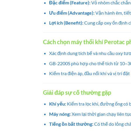
Đặc điểm (Feature):
Vỏ nhôm chắc chắn,
Ưu điểm (Advantage):
Vận hành êm, tiết 
Lợi ích (Benefit):
Cung cấp oxy ổn định c
Cách chọn máy thổi khí Perotac p
Xác định dung tích bể và nhu cầu oxy tư
GB-2200S phù hợp cho thể tích từ 10–30
Kiểm tra điện áp, đầu nối khí và vị trí đặ
Giải đáp sự cố thường gặp
Khí yếu:
Kiểm tra lọc khí, đường ống có 
Máy nóng:
Xem lại thời gian chạy liên tụ
Tiếng ồn bất thường:
Có thể do lỏng châ