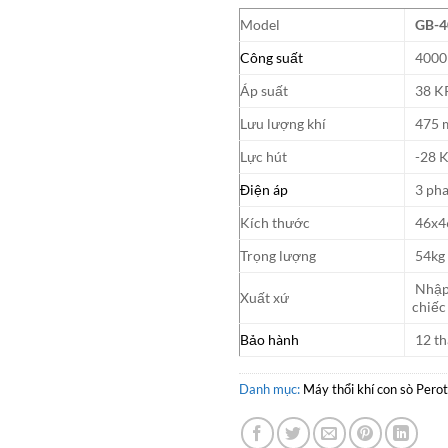
Model
GB-4
Công suất
4000
Áp suất
38 K
Lưu lượng khí
475 
Lực hút
-28 
Điện áp
3 ph
Kích thước
46x4
Trọng lượng
54kg
Nhập
Xuất xứ
chiếc
Bảo hành
12 th
Danh mục:
Máy thổi khí con sò Pero