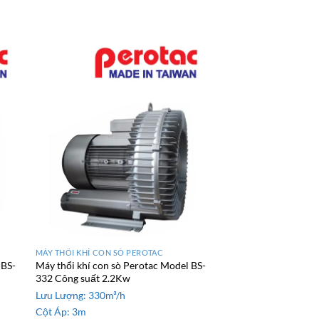
MÁY THỔI KHÍ CON SÒ PEROTAC
MÁY THỔI KHÍ CON SÒ
 BS-
Máy thổi khí con sò Perotac Model BS-
Máy thổi khí con sò 
332 Công suất 2.2Kw
Model: GB-1500S 1
Lưu Lượng:
330m³/h
Lưu Lượng:
220m³/h
Cột Áp:
3m
Cột Áp:
2.6m