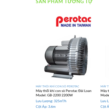
SẢN PHẨM TƯƠNG TỰ
MÁY THỔI KHÍ CON SÒ PEROTAC
MÁY T
Máy thổi khí con sò Perotac Đài Loan
Máy t
Model: GB-2200 2200W
Mode
Lưu Lượng:
325m³/h
Lưu 
Cột Áp:
3.6m
Cột 