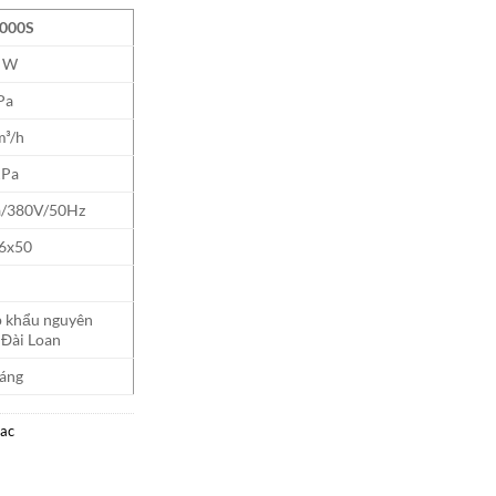
000S
 W
Pa
m³/h
KPa
a/380V/50Hz
6x50
 khẩu nguyên
 Đài Loan
áng
tac