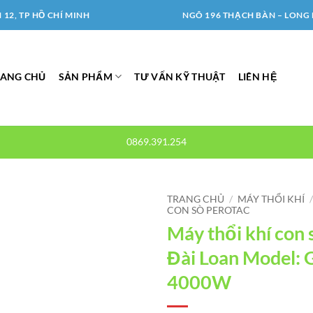
12, TP HỒ CHÍ MINH
NGÕ 196 THẠCH BÀN – LONG 
RANG CHỦ
SẢN PHẨM
TƯ VẤN KỸ THUẬT
LIÊN HỆ
0869.391.254
TRANG CHỦ
/
MÁY THỔI KHÍ
CON SÒ PEROTAC
Máy thổi khí con 
Đài Loan Model:
4000W