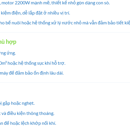
 motor 2200W mạnh mẽ, thiết kế nhỏ gọn dạng con sò.
kiệm điện, dễ lắp đặt ở nhiều vị trí.
ho bể nuôi hoặc hệ thống xử lý nước nhỏ mà vẫn đảm bảo tiết ki
hù hợp
ơng ứng.
m³ hoặc hệ thống sục khí hỗ trợ.
t máy để đảm bảo ổn định lâu dài.
bị gập hoặc nghẹt.
c và điều kiện thông thoáng.
n đế hoặc lệch khớp nối khí.