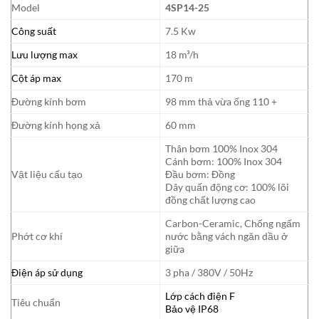
Model
4SP14-25
Công suất
7.5 Kw
Lưu lượng max
18 m³/h
Cột áp max
170 m
Đường kính bơm
98 mm thả vừa ống 110 +
Đường kính họng xả
60 mm
Thân bơm 100% Inox 304
Cánh bơm: 100% Inox 304
Vật liệu cấu tạo
Đầu bơm: Đồng
Dây quấn động cơ: 100% lõi
đồng chất lượng cao
Carbon-Ceramic, Chống ngấm
Phớt cơ khí
nước bằng vách ngăn dầu ở
giữa
Điện áp sử dụng
3 pha / 380V / 50Hz
Lớp cách điện F
Tiêu chuẩn
Bảo vệ IP68