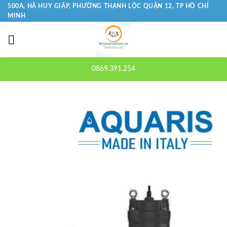
Bỏ
500A, HÀ HUY GIÁP, PHƯỜNG THẠNH LỘC QUẬN 12, TP HỒ CHÍ
MINH
qua
nội
dung
0869.391.254