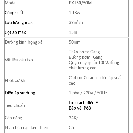
Model
FX150/50M
Công suất
1.1Kw
Lưu lượng max
39m³/h
Cột áp max
15m
Đường kính họng xả
50mm
Thân bơm: Gang
Buồng bơm: Gang
Vật liệu cấu tạo
Quận dây quấn 100% đồng
chất lượng cao
Carbon-Ceramic chịu áp suất
Phớt cơ khí
cao
Điện áp sử dụng
1 pha / 220V / 50Hz
Lớp cách điện F
Tiêu chuẩn
Bảo vệ IP68
Cân nặng
34Kg
Phao báo cạn kèm theo
Có