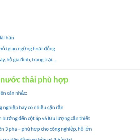
dài hạn
thời gian ngừng hoạt động
y, hộ gia đình, trang trại…
nước thải phù hợp
ên cân nhắc:
ng nghiệp hay có nhiều cặn rắn
h hưởng đến cột áp và lưu lượng cần thiết
n 3 pha – phù hợp cho công nghiệp, hộ lớn
c, ưu tiên động cơ bền và ít bảo trì