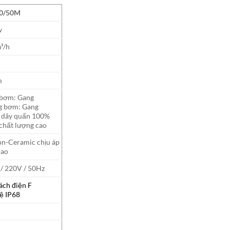
0/50M
w
³/h
m
 bơm: Gang
g bơm: Gang
 dây quấn 100%
chất lượng cao
n-Ceramic chịu áp
cao
 / 220V / 50Hz
ách điện F
ệ IP68