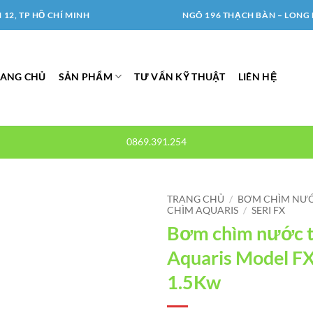
12, TP HỒ CHÍ MINH
NGÕ 196 THẠCH BÀN – LONG 
RANG CHỦ
SẢN PHẨM
TƯ VẤN KỸ THUẬT
LIÊN HỆ
0869.391.254
TRANG CHỦ
/
BƠM CHÌM NƯỚ
CHÌM AQUARIS
/
SERI FX
Bơm chìm nước t
Aquaris Model 
1.5Kw