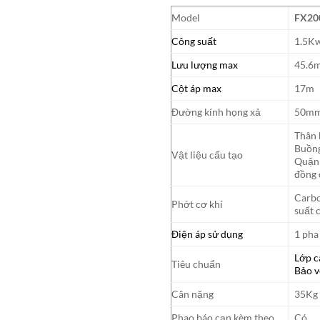
Model
FX20
Công suất
1.5K
Lưu lượng max
45.6m
Cột áp max
17m
Đường kính họng xả
50m
Thân
Buồn
Vật liệu cấu tạo
Quận
đồng 
Carbo
Phớt cơ khí
suất 
Điện áp sử dụng
1 pha
Lớp c
Tiêu chuẩn
Bảo v
Cân nặng
35Kg
Phao báo cạn kèm theo
Có