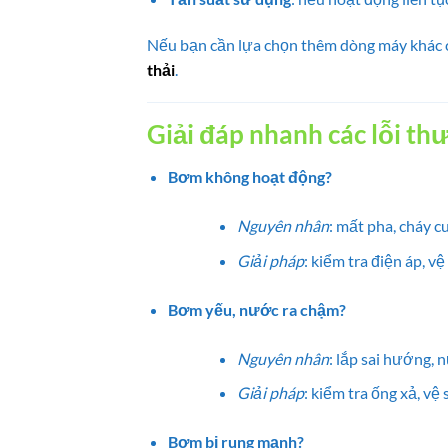
Nếu bạn cần lựa chọn thêm dòng máy khác c
thải
.
Giải đáp nhanh các lỗi th
Bơm không hoạt động?
Nguyên nhân
: mất pha, cháy 
Giải pháp
: kiểm tra điện áp, vệ
Bơm yếu, nước ra chậm?
Nguyên nhân
: lắp sai hướng, 
Giải pháp
: kiểm tra ống xả, vệ
Bơm bị rung mạnh?