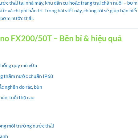
ước thải tại nhà máy, khu dân cư hoặc trang trại chăn nuôi – bơ
sức và chi phí bảo trì. Trong bài viết này, chúng tôi sẽ giúp bạn hi
 bơm nước thải.
uno FX200/50T – Bền bỉ & hiệu quả
thống quy mô vừa
ng thấm nước chuẩn IP68
c nghẽn do rác, bùn
òn, tuổi thọ cao
ong môi trường nước thải
hành