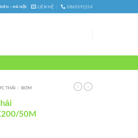
LIÊN HỆ
0869391254
BIÊN – HÀ NỘI
C THẢI
/
BƠM
hải
FX200/50M