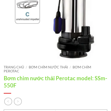
TRANG CHỦ
/
BƠM CHÌM NƯỚC THẢI
/
BƠM CHÌM
PEROTAC
Bơm chìm nước thải Perotac model: SSm-
550F