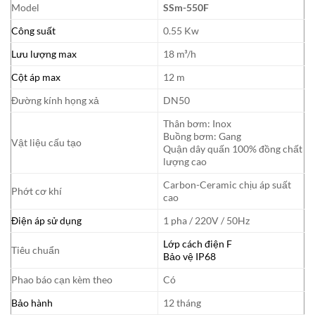
Model
SSm-550F
Công suất
0.55 Kw
Lưu lượng max
18 m³/h
Cột áp max
12 m
Đường kính họng xả
DN50
Thân bơm: Inox
Buồng bơm: Gang
Vật liệu cấu tạo
Quận dây quấn 100% đồng chất
lượng cao
Carbon-Ceramic chịu áp suất
Phớt cơ khí
cao
Điện áp sử dụng
1 pha / 220V / 50Hz
Lớp cách điện F
Tiêu chuẩn
Bảo vệ IP68
Phao báo cạn kèm theo
Có
Bảo hành
12 tháng